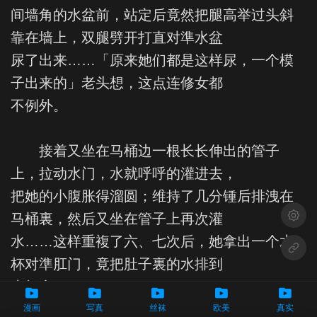
间墙角的水盆前，站定后竟然把腿高举过头斜
靠在墙上，双腿劈开打直对準水盆
尿了出来……「原来她们都是这样尿，一个模
子出来的」老头想，这点连修女都
不例外。
接着又坐在马桶边一根长长伸出的管子
上，拉动水门，水就呼呼的灌进去，
把她的小腹胀得溜圆；维持了几分锺后排洩在
浅色模
马桶裏，然后又坐在管子上再次灌
水……这样重複了六、七次后，她拿出一个水
回首页
杯对準肛门，竟把肚子裏的水排到
水杯裏。
漫画
写真
丝袜
欧美
真实